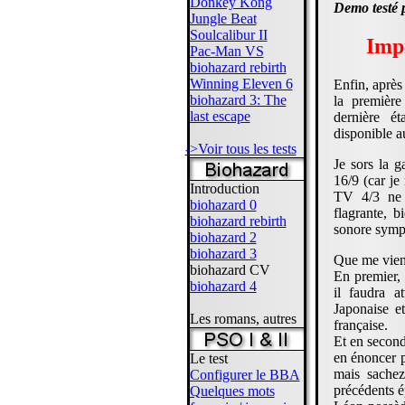
Donkey Kong
Demo testé p
Jungle Beat
Soulcalibur II
Impr
Pac-Man VS
biohazard rebirth
Winning Eleven 6
Enfin, après
biohazard 3: The
la première
last escape
dernière é
disponible a
->Voir tous les tests
Je sors la g
16/9 (car je
Introduction
TV 4/3 ne 
biohazard 0
flagrante, 
biohazard rebirth
sonore sympa
biohazard 2
biohazard 3
Que me vient
biohazard CV
En premier, 
biohazard 4
il faudra a
Japonaise e
Les romans, autres
française.
Et en second
en énoncer p
Le test
mais sache
Configurer le BBA
précédents é
Quelques mots