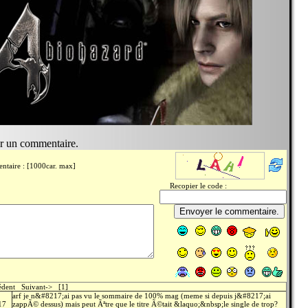
er un commentaire.
ntaire : [1000car. max]
Recopier le code :
cédent Suivant-> [1]
arf je n&#8217;ai pas vu le sommaire de 100% mag (meme si depuis j&#8217;ai
17
zappÃ© dessus) mais peut Ãªtre que le titre Ã©tait &laquo;&nbsp;le single de trop?