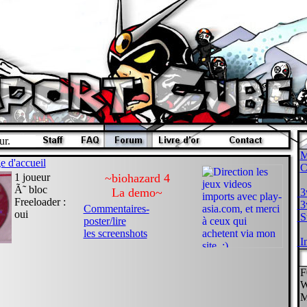
ur.
M
e d'accueil
1 joueur
~biohazard 4
Ã˜ bloc
La demo~
3w
Freeloader :
3w
Commentaires-
oui
St
poster/lire
les screenshots
In
F
W
M