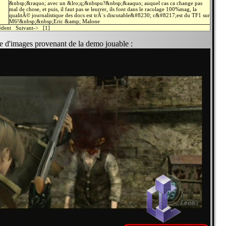
&nbsp;&raquo; avec un &lro;q;&nbspu?&nbsp;&aaquo; auquel cas ca change pas
mal de chose, et puis, il faut pas se leurrer, ils font dans le racolage 100%mag, la
qualitÃ© journalistique des docs est trÃ¨s discutable&#8230; c&#8217;est du TF1 sur
M6!&nbsp;&nbsp;Eric &amp; Malone
cédent Suivant-> [1]
e d'images provenant de la demo jouable :