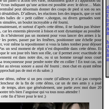
 un panel d’action très varié, notamment grâce à l’apparition du
’écran indiquant qu’une action est possible avec le décor… Mais
x
rentraîné peut désormais donner des coups de pied si son ou ses
D
déstabilisés. D’ailleurs, les réactions lors des impacts, que ce soit
F
es balles de « petit calibre »,shotgun, ou divers grenades sont
b
n simulées, un boulot incroyable a été fourni.
P
maintenant, et surtout d’après cette démo, il ne faudra pas lésiner
&
es, car les ennemis pleuvent à foison et sont dynamique au possible
R
, ils n’hésiteront pas un moment pour vous lancer des armes à la
r les portes, passer par les fenêtres, positionner une échelle pour
M
r, voir même la repositionner si vous la faites tomber pour déjouer
A
as un seul moment de répit n’est disponible dans cette démo. Et
M
à que le son joue très bien son rôle, car il permet avec exactitude de
R
n ennemi est dans notre dos, ou si un homme ravagé nous court
i
a tronçonneuse pour pendre notre tête en collier ! En tout cas, un
ulot au niveau sonore a aussi été fourni ; mon chat en ayant même
approchait pas de moi et du salon ;)
ne démo, même si un peu courte (d’ailleurs je n’ai pas compris
clencheur de la fin de cette démo, car un de mes amis y a joué
 de temps, alors que généralement, une partie avec moi dure 20
ontre très bien l’angoisse qui va tous nous attendre !
ette fin d’hiver pour le test ;)