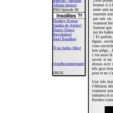
Léon possède
français / japonais
bouton A à l
Album photos!
notre ami su
PSO épisode III
ennemis sont 
par une ou d
Donkey Konga
vraiment bie
Samba de Amigo!
Surtout que 
Dance Dance
sur les ball
Revolution!
! Et parfois
Steel Bataillon
figure, ouvri
vous encercle
Ô les belles filles!
leur piège…P
c’est aussi l
savoir si u
Ajout&commentaire
dessus avec s
très gros bo
XBOX
peur et ne s’
Une très bon
l’élément dé
vraiment peu
minutes) et m
Rendez-vous c