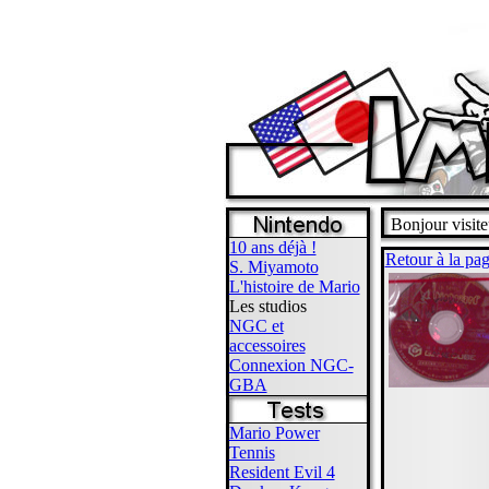
Bonjour visite
10 ans déjà !
Retour à la pag
S. Miyamoto
L'histoire de Mario
Les studios
NGC et
accessoires
Connexion NGC-
GBA
Mario Power
Tennis
Resident Evil 4