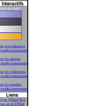
hoix du skin :
oir leswallpapers
jout&commentaire
oir les dessins
jout&commentaire
oir les collections
jout&commentaire
oir les goodies
jout&commentaire
ll on Virtual Boy
ous sur le DD64