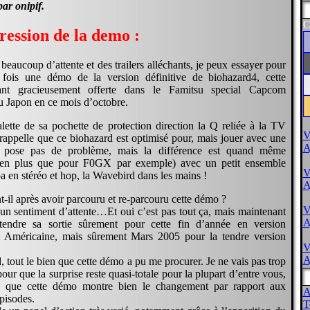
ar onipif.
C
ession de la demo :
 beaucoup d’attente et des trailers alléchants, je peux essayer pour
 fois une démo de la version définitive de biohazard4, cette
tant gracieusement offerte dans le Famitsu special Capcom
u Japon en ce mois d’octobre.
alette de sa pochette de protection direction la Q reliée à la TV
V
 rappelle que ce biohazard est optimisé pour, mais jouer avec une
A
pose pas de problème, mais la différence est quand même
bien plus que pour F0GX par exemple) avec un petit ensemble
V
 en stéréo et hop, la Wavebird dans les mains !
A
-il après avoir parcouru et re-parcouru cette démo ?
V
un sentiment d’attente…Et oui c’est pas tout ça, mais maintenant
A
ttendre sa sortie sûrement pour cette fin d’année en version
t Américaine, mais sûrement Mars 2005 pour la tendre version
V
A
, tout le bien que cette démo a pu me procurer. Je ne vais pas trop
our que la surprise reste quasi-totale pour la plupart d’entre vous,
z que cette démo montre bien le changement par rapport aux
A
pisodes.
T