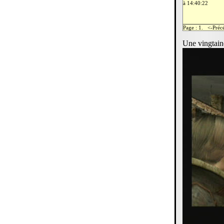
à 14:40:22
Page : 1. <-Pré
Une vingtain