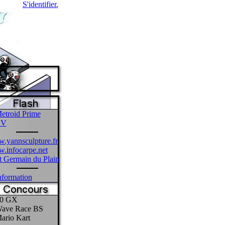
S'identifier.
etroid Prime
CV
.yannsculpture.fr
.infocarpe.net
 Germain du Plain
formation
0 GX
ave Race BS
ario Kart