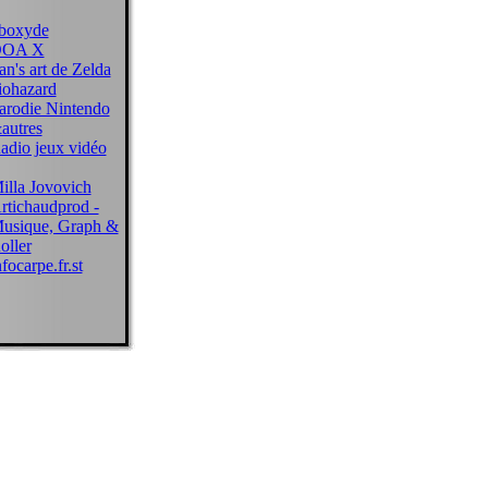
boxyde
OA X
an's art de Zelda
iohazard
arodie Nintendo
autres
adio jeux vidéo
illa Jovovich
rtichaudprod -
usique, Graph &
oller
nfocarpe.fr.st