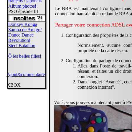
français / japonais
Album photos!
Le BBA est maintenant configuré mais 
PSO épisode III
connection haut-debit en reliant le BBA à 
Donkey Konga
Partager votre connection ADSL 
Samba de Amigo!
Dance Dance
Configuration des propriétés de la c
Revolution!
Normalement, aucune confi
Steel Bataillon
propriété de la carte réseau.
Ô les belles filles!
Configuration du partage de connec
Allez dans Poste de travai
réseau; et faites un clic droi
Ajout&commentaire
connexion.
Dans l'onglet "Avancé", coch
XBOX
connexion internet".
Voilà, vous pouvez maintenant jouer à P