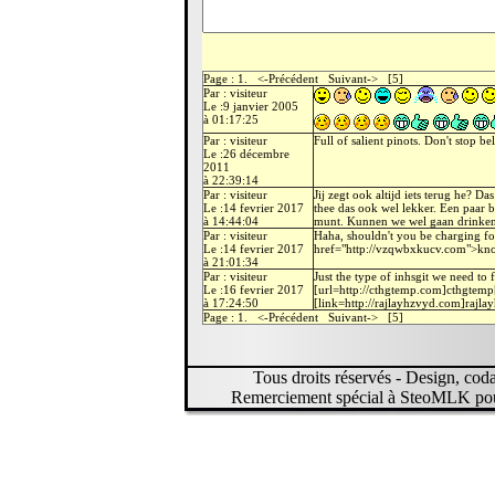
Page : 1. <-Précédent Suivant-> [5]
Par : visiteur
Le :9 janvier 2005
à 01:17:25
Par : visiteur
Full of salient pinots. Don't stop be
Le :26 décembre
2011
à 22:39:14
Par : visiteur
Jij zegt ook altijd iets terug he? D
Le :14 fevrier 2017
thee das ook wel lekker. Een paar 
à 14:44:04
munt. Kunnen we wel gaan drinken 
Par : visiteur
Haha, shouldn't you be charging fo
Le :14 fevrier 2017
href="http://vzqwbxkucv.com">kn
à 21:01:34
Par : visiteur
Just the type of inhsgit we need to 
Le :16 fevrier 2017
[url=http://cthgtemp.com]cthgtemp[
à 17:24:50
[link=http://rajlayhzvyd.com]rajla
Page : 1. <-Précédent Suivant-> [5]
Tous droits réservés - Design, codage
Remerciement spécial à SteoMLK pour 