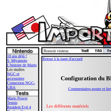
Bonsoir visiteur.
10 ans déjà !
Retour à la page d'accueil
S. Miyamoto
L'histoire de Mario
Les studios
NGC et
Configuration du 
accessoires
Connexion NGC-
GBA
Commentaires-poster et lire
Mario Power
Tennis
Les différents matériels
Resident Evil 4