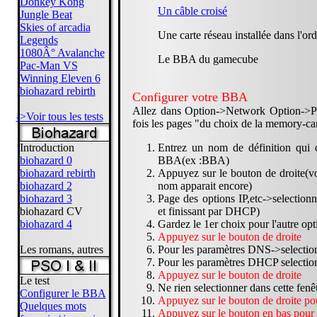
Donkey Kong
Un câble croisé
Jungle Beat
Skies of arcadia
Une carte réseau installée dans l'or
Legends
1080Â° Avalanche
Le BBA du gamecube
Pac-Man VS
Winning Eleven 6
biohazard rebirth
Configurer votre BBA
Allez dans Option->Network Option->P
->Voir tous les tests
fois les pages "du choix de la memory-car
Introduction
Entrez un nom de définition qui 
biohazard 0
BBA(ex :BBA)
biohazard rebirth
Appuyez sur le bouton de droite(voi
biohazard 2
nom apparait encore)
biohazard 3
Page des options IP,etc->selection
biohazard CV
et finissant par DHCP)
biohazard 4
Gardez le 1er choix pour l'autre op
Appuyez sur le bouton de droite
Les romans, autres
Pour les paramètres DNS->selection
Pour les paramètres DHCP selection
Appuyez sur le bouton de droite
Le test
Ne rien selectionner dans cette fenê
Configurer le BBA
Appuyez sur le bouton de droite pou
Quelques mots
Appuyez sur le bouton en bas pour 