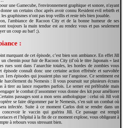
c…
our une Gamecube, l'environnement graphique et sonore, n'ayant
t donne un certains choc après avoir connu Resident evil rebirth et
les graphismes n'ont pas trop veillis et reste très bien jouable.
çon, l'ambiance de Racoon City et de la bonne humeur de ses
 ont toujours la main tendue est au rendez vous et pas seulement
er un coup au bar! ;).
iance :
oint marquant de cet épisode, c’est bien son ambiance. En effet Jill
r un chemin pour fuir de Racoon City (d’où le titre Japonais « last
es rues sont dans l’anarchie totales, les hordes de zombies vous
et épisode connaît donc une certaine action effrénée et survoltée
ux 1ers épisodes qui jouaient plus sur l’angoisse. Ce sentiment est
 le harcèlement du Nemesis : Il vous poursuit sur plusieurs écrans
as à tirer au lance roquettes parfois. Le semer est préférable mais
engager le combat (l’assommer vous donne des kit pour améliorer
ertains passages sont a mon sens anthologique : celui où Jill voit
coptère se faire dégommer par le Nemesis, s’en suit un combat où
l sera infectée. Suite à ce moment Carlos doit se rendre dans un
r concevoir le vaccin qui guérira Jill. Ce passage est rempli
riaces et l’hôpital à la fin de ce moment explose, vous obligeant à
mpte à rebours vous stressant bien.