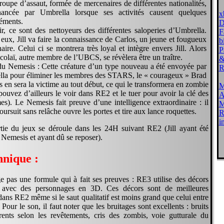
troupe d’assaut, formée de mercenaires de différentes nationalités,
nancée par Umbrella lorsque ses activités causent quelques
x
éments.
D
ir, ce sont des nettoyeurs des différentes saloperies d’Umbrella.
F
 eux, Jill va faire la connaissance de Carlos, un jeune et fougueux
b
aire. Celui ci se montrera très loyal et intègre envers Jill. Alors
P
colaï, autre membre de l’UBCS, se révèlera être un traître.
&
du Nemesis : Cette créature d’un type nouveau a été envoyée par
R
la pour éliminer les membres des STARS, le « courageux » Brad
s en sera la victime au tout début, ce qui le transformera en zombie
M
pouvez d’ailleurs le voir dans RE2 et le tuer pour avoir la clé des
A
es). Le Nemesis fait preuve d’une intelligence extraordinaire : il
M
ursuit sans relâche ouvre les portes et tire aux lance roquettes.
R
i
ie du jeux se déroule dans les 24H suivant RE2 (Jill ayant été
e Nemesis et ayant dû se reposer).
hnique :
 pas une formule qui à fait ses preuves : RE3 utilise des décors
s avec des personnages en 3D. Ces décors sont de meilleures
dans RE2 même si le saut qualitatif est moins grand que celui entre
our le son, il faut noter que les bruitages sont excellents : bruits
rents selon les revêtements, cris des zombis, voie gutturale du