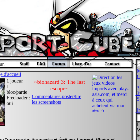
ur.
M
e d'accueil
1 joueur
~biohazard 3: The last
1
3w
escape~
bloc/partie
3w
Commentaires-poster/lire
Freeloader :
St
les screenshots
oui
In
F
W
M
ir d'une version Française et écrit par Laurent. Photos et