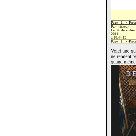
Page : 1. <-Pré
Par : visiteur
Le :26 décembre
2011
à 18:44:13
Page : 1. <-Pré
Voici une qu
ne rendent pa
quand même 