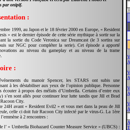
 par onipif.
C
entation :
embre 1999, au Japon et le 18 février 2000 en Europe, « Resident
sis » est le dernier épisode de cette série mythique à sortir sur la
vant la sortie du Code Veronica sur Dreamcast (le 3 sortira sur
uis sur NGC pour compléter la serie). Cet épisode a apporté
innovations au niveau du gameplay et au niveau de la trame
.
V
A
oire :
V
A
événements du manoir Spencer, les STARS ont subis une
ant à les déstabiliser aux yeux de l’opinion publique. Personne
V
s écouter à propos des méfaits d’Umbrella. Certains d’entre eux
A
y) s’en sont allés pour continuer leur lutte tandis que Jill et Brad
à Racoon City.
V
e 24H avant « Resident Evil2 » et vous met dans la peau de Jill
A
eule, celle ci doit fuir Racoon City infecté par le virus-G. La 1ère
u l’emmène à 2 rencontres :
A
de l’ « Umbrella Biohazard Counter Measure Service » (UBCS) :
T