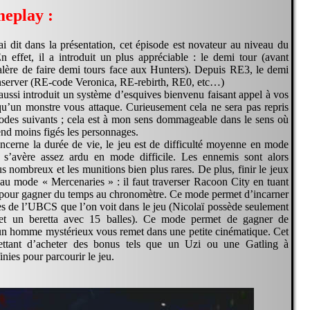
eplay :
i dit dans la présentation, cet épisode est novateur au niveau du
 effet, il a introduit un plus appréciable : le demi tour (avant
galère de faire demi tours face aux Hunters). Depuis RE3, le demi
onserver (RE-code Veronica, RE-rebirth, RE0, etc…)
ussi introduit un système d’esquives bienvenu faisant appel à vos
squ’un monstre vous attaque. Curieusement cela ne sera pas repris
sodes suivants ; cela est à mon sens dommageable dans le sens où
end moins figés les personnages.
ncerne la durée de vie, le jeu est de difficulté moyenne en mode
 s’avère assez ardu en mode difficile. Les ennemis sont alors
 nombreux et les munitions bien plus rares. De plus, finir le jeux
au mode « Mercenaries » : il faut traverser Racoon City en tuant
pour gagner du temps au chronomètre. Ce mode permet d’incarner
s de l’UBCS que l’on voit dans le jeu (Nicolaï possède seulement
et un beretta avec 15 balles). Ce mode permet de gagner de
’un homme mystérieux vous remet dans une petite cinématique. Cet
ettant d’acheter des bonus tels que un Uzi ou une Gatling à
inies pour parcourir le jeu.