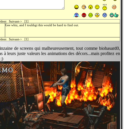
cédent Suivant-> [1]
Gee whiz, and I touhhgt this would be hard to find out.
cédent Suivant-> [1]
inzaine de screens qui malheureusement, tout comme biohasard0,
s à leurs juste valeurs les animations des décors...mais profitez en
;)