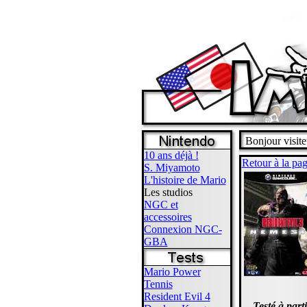
Bonjour visite
10 ans déjà !
Retour à la pag
S. Miyamoto
L'histoire de Mario
Les studios
NGC et
accessoires
Connexion NGC-
GBA
Mario Power
Tennis
Resident Evil 4
Testé à part