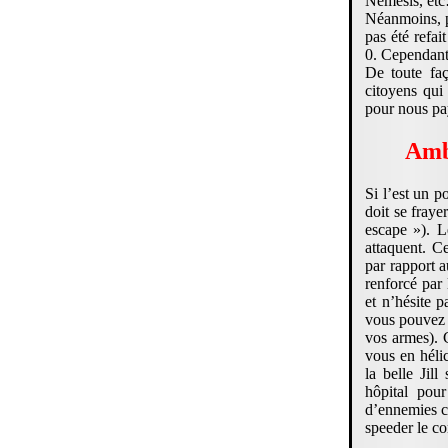
Nemesis, et
Néanmoins, p
pas été refai
0. Cependant 
De toute fa
citoyens qui
pour nous pay
Amb
Si l’est un p
doit se fraye
escape »). L
attaquent. C
par rapport a
renforcé par
et n’hésite p
vous pouvez 
vos armes). C
vous en héli
la belle Jil
hôpital pou
d’ennemies co
speeder le co