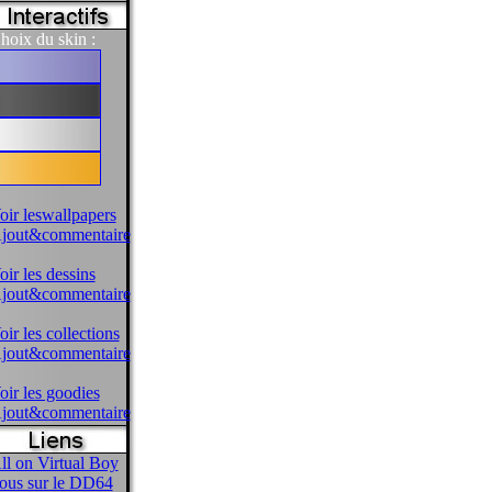
hoix du skin :
oir leswallpapers
jout&commentaire
oir les dessins
jout&commentaire
oir les collections
jout&commentaire
oir les goodies
jout&commentaire
ll on Virtual Boy
ous sur le DD64