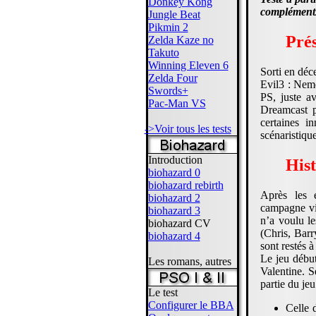
Donkey Kong
compléments
Jungle Beat
Pikmin 2
Prés
Zelda Kaze no
Takuto
Winning Eleven 6
Sorti en déc
Zelda Four
Evil3 : Neme
Swords+
PS, juste a
Pac-Man VS
Dreamcast p
certaines 
->Voir tous les tests
scénaristique
Introduction
Hist
biohazard 0
biohazard rebirth
Après les 
biohazard 2
campagne vis
biohazard 3
n’a voulu le
biohazard CV
(Chris, Barr
biohazard 4
sont restés 
Le jeu début
Les romans, autres
Valentine. S
partie du je
Le test
Configurer le BBA
Celle 