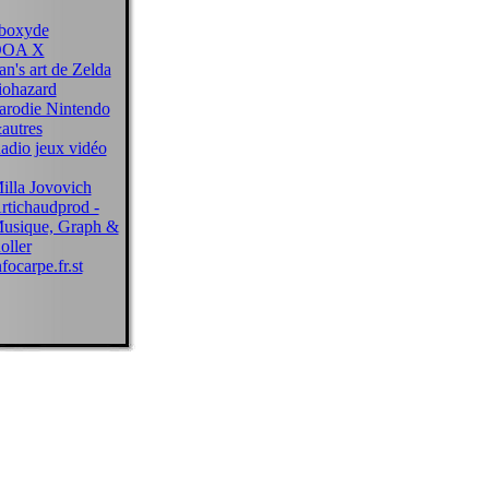
boxyde
OA X
an's art de Zelda
iohazard
arodie Nintendo
autres
adio jeux vidéo
illa Jovovich
rtichaudprod -
usique, Graph &
oller
nfocarpe.fr.st