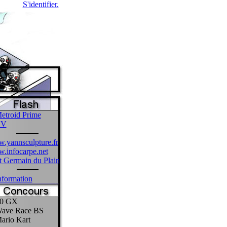
S'identifier.
etroid Prime
CV
.yannsculpture.fr
.infocarpe.net
 Germain du Plain
formation
0 GX
ave Race BS
ario Kart