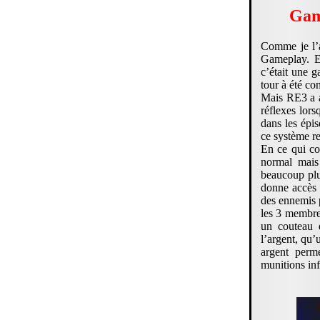
Gam
Comme je l’a
Gameplay. En
c’était une 
tour à été c
Mais RE3 a a
réflexes lor
dans les épi
ce système r
En ce qui co
normal mais
beaucoup plus
donne accès 
des ennemis 
les 3 membre
un couteau 
l’argent, qu
argent perm
munitions inf