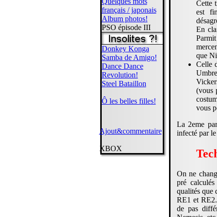
Quelques mots
Cette 
français / japonais
est fi
Album photos!
désagr
PSO épisode III
En cla
Parmit
mercen
Donkey Konga
que Ni
Samba de Amigo!
Celle 
Dance Dance
Umbrel
Revolution!
Vicker
Steel Bataillon
(vous 
costum
Ô les belles filles!
vous po
La 2eme part
Ajout&commentaire
infecté par l
XBOX
Tec
On ne change
pré calculé
qualités que 
RE1 et RE2. P
de pas diffé