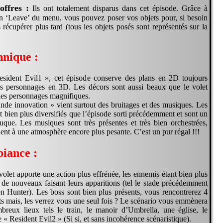
offres :
Ils ont totalement disparus dans cet épisode. Grâce à
on ‘Leave’ du menu, vous pouvez poser vos objets pour, si besoin
s récupérer plus tard (tous les objets posés sont représentés sur la
hnique :
ident Evil1 », cet épisode conserve des plans en 2D toujours
s personnages en 3D. Les décors sont aussi beaux que le volet
 les personnages magnifiques.
ande innovation » vient surtout des bruitages et des musiques. Les
t bien plus diversifiés que l’épisode sorti précédemment et sont un
uque. Les musiques sont très présentes et très bien orchestrées,
uent à une atmosphère encore plus pesante. C’est un pur régal !!!
iance :
olet apporte une action plus effrénée, les ennemis étant bien plus
de nouveaux faisant leurs apparitions (tel le stade précédemment
en Hunter). Les boss sont bien plus présents, vous rencontrerez 4
ts mais, les verrez vous une seul fois ? Le scénario vous emmènera
reux lieux tels le train, le manoir d’Umbrella, une église, le
e « Resident Evil2 » (Si si, et sans incohérence scénaristique).