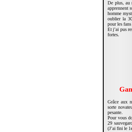
De plus, au 
apprennent su
homme mystér
oublier la 3
pour les fans 
Et j’ai pus r
fortes.
Gam
Grâce aux n
sorte novate
pesante.
Pour vous don
29 sauvegard
(J’ai fini le