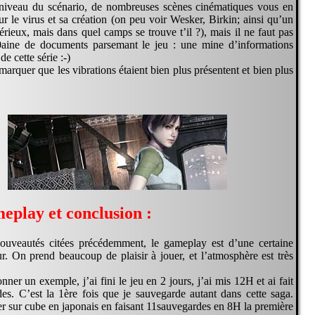
niveau du scénario, de nombreuses scènes cinématiques vous en
r le virus et sa création (on peu voir Wesker, Birkin; ainsi qu’un
ieux, mais dans quel camps se trouve t’il ?), mais il ne faut pas
0aine de documents parsemant le jeu : une mine d’informations
de cette série :-)
emarquer que les vibrations étaient bien plus présentent et bien plus
eplay et conclusion :
ouveautés citées précédemment, le gameplay est d’une certaine
ur. On prend beaucoup de plaisir à jouer, et l’atmosphère est très
ner un exemple, j’ai fini le jeu en 2 jours, j’ai mis 12H et ai fait
es. C’est la 1ère fois que je sauvegarde autant dans cette saga.
 1er sur cube en japonais en faisant 11sauvegardes en 8H la première