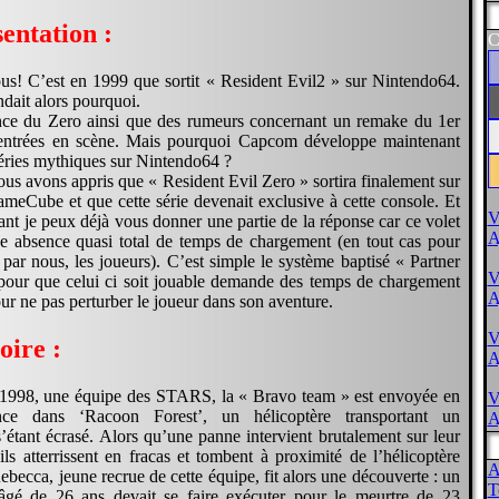
entation :
C
us! C’est en 1999 que sortit « Resident Evil2 » sur Nintendo64.
dait alors pourquoi.
nce du Zero ainsi que des rumeurs concernant un remake du 1er
s entrées en scène. Mais pourquoi Capcom développe maintenant
éries mythiques sur Nintendo64 ?
ous avons appris que « Resident Evil Zero » sortira finalement sur
eCube et que cette série devenait exclusive à cette console. Et
V
nt je peux déjà vous donner une partie de la réponse car ce volet
A
 absence quasi total de temps de chargement (en tout cas pour
 par nous, les joueurs). C’est simple le système baptisé « Partner
V
pour que celui ci soit jouable demande des temps de chargement
A
our ne pas perturber le joueur dans son aventure.
V
oire :
A
et1998, une équipe des STARS, la « Bravo team » est envoyée en
V
ance dans ‘Racoon Forest’, un hélicoptère transportant un
A
’étant écrasé. Alors qu’une panne intervient brutalement sur leur
 ils atterrissent en fracas et tombent à proximité de l’hélicoptère
A
ebecca, jeune recrue de cette équipe, fit alors une découverte : un
T
âgé de 26 ans devait se faire exécuter pour le meurtre de 23