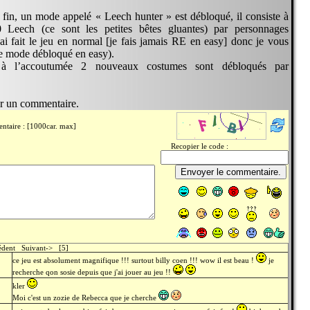
a fin, un mode appelé « Leech hunter » est débloqué, il consiste à
0 Leech (ce sont les petites bêtes gluantes) par personnages
’ai fait le jeu en normal [je fais jamais RE en easy] donc je vous
e mode débloqué en easy).
 l’accoutumée 2 nouveaux costumes sont débloqués par
er un commentaire.
ntaire : [1000car. max]
Recopier le code :
cédent Suivant-> [5]
ce jeu est absolument magnifique !!! surtout billy coen !!! wow il est beau !
je
recherche qon sosie depuis que j'ai jouer au jeu !!
kler
Moi c'est un zozie de Rebecca que je cherche