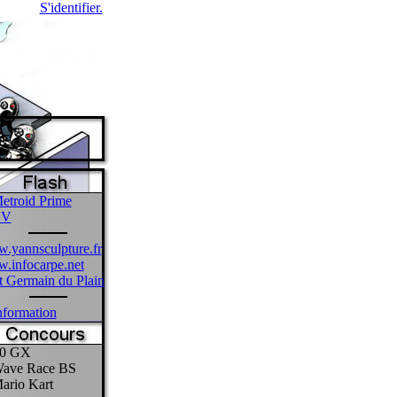
S'identifier.
etroid Prime
CV
.yannsculpture.fr
.infocarpe.net
 Germain du Plain
formation
0 GX
ave Race BS
ario Kart