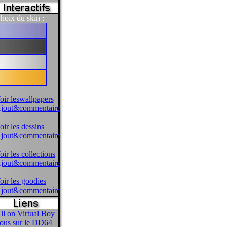
hoix du skin :
oir leswallpapers
jout&commentaire
oir les dessins
jout&commentaire
oir les collections
jout&commentaire
oir les goodies
jout&commentaire
ll on Virtual Boy
ous sur le DD64