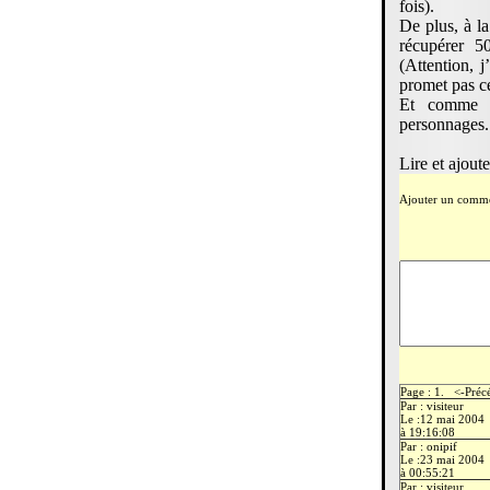
fois).
De plus, à l
récupérer 5
(Attention, j
promet pas c
Et comme à
personnages.
Lire et ajout
Ajouter un comme
Page : 1. <-Pré
Par : visiteur
Le :12 mai 2004
à 19:16:08
Par : onipif
Le :23 mai 2004
à 00:55:21
Par : visiteur