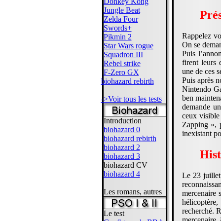
Donkey Kong
Jungle Beat
Prés
Zelda Four
Swords+
Rappelez vo
Pikmin 2
On se deman
Star Wars rogue
Puis l’anno
Squadron III
firent leur
Rebel strike
une de ces s
F-Zero GX
Puis après n
biohazard rebirth
Nintendo Gam
ben maintena
->Voir tous les tests
demande une
ceux visible
Introduction
Zapping », 
biohazard 0
inexistant p
biohazard rebirth
biohazard 2
Hist
biohazard 3
biohazard CV
biohazard 4
Le 23 juill
reconnaiss
Les romans, autres
mercenaire s
hélicoptère,
recherché. R
Le test
mercenaire 