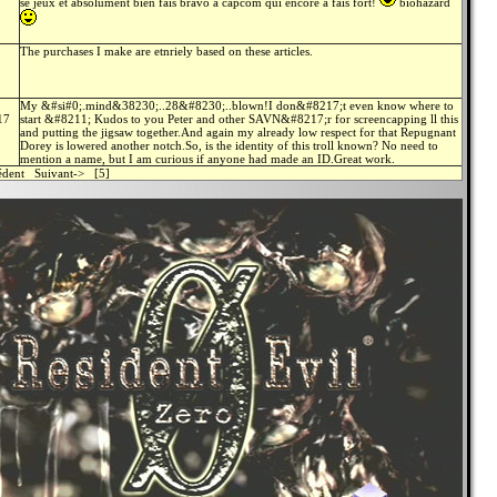
se jeux et absolument bien fais bravo a capcom qui encore a fais fort!
biohazard
The purchases I make are etnriely based on these articles.
My &#si#0;.mind&38230;..28&#8230;..blown!I don&#8217;t even know where to
17
start &#8211; Kudos to you Peter and other SAVN&#8217;r for screencapping ll this
and putting the jigsaw together.And again my already low respect for that Repugnant
Dorey is lowered another notch.So, is the identity of this troll known? No need to
mention a name, but I am curious if anyone had made an ID.Great work.
cédent Suivant-> [5]