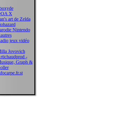
boxyde
OA X
an's art de Zelda
iohazard
arodie Nintendo
autres
adio jeux vidéo
illa Jovovich
rtichaudprod -
usique, Graph &
oller
nfocarpe.fr.st