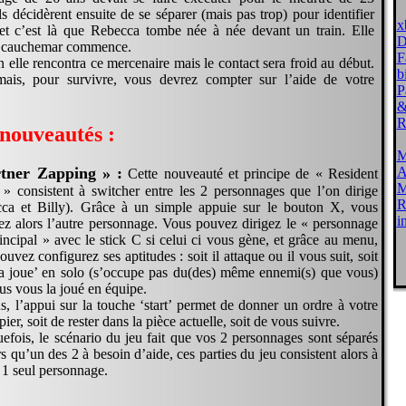
ls décidèrent ensuite de se séparer (mais pas trop) pour identifier
x
et c’est là que Rebecca tombe née à née devant un train. Elle
D
e cauchemar commence.
F
n elle rencontra ce mercenaire mais le contact sera froid au début.
b
ais, pour survivre, vous devrez compter sur l’aide de votre
P
&
R
nouveautés :
M
A
tner Zapping » :
Cette nouveauté et principe de « Resident
M
 » consistent à switcher entre les 2 personnages que l’on dirige
R
ca et Billy). Grâce à un simple appuie sur le bouton X, vous
i
rez alors l’autre personnage. Vous pouvez dirigez le « personnage
incipal » avec le stick C si celui ci vous gène, et grâce au menu,
uvez configurez ses aptitudes : soit il attaque ou il vous suit, soit
 la joue’ en solo (s’occupe pas du(des) même ennemi(s) que vous)
ous vous la joué en équipe.
s, l’appui sur la touche ‘start’ permet de donner un ordre à votre
ier, soit de rester dans la pièce actuelle, soit de vous suivre.
efois, le scénario du jeu fait que vos 2 personnages sont séparés
s qu’un des 2 à besoin d’aide, ces parties du jeu consistent alors à
r 1 seul personnage.