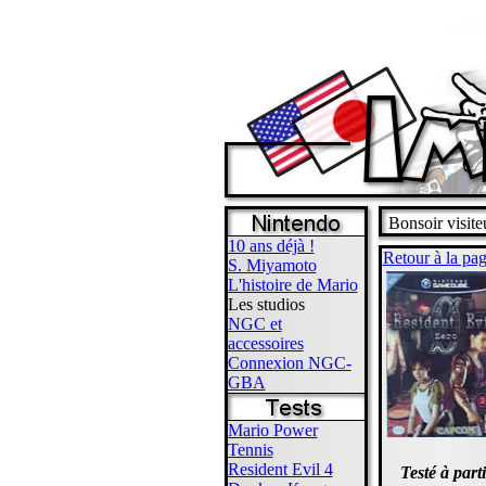
Bonsoir visite
10 ans déjà !
Retour à la pag
S. Miyamoto
L'histoire de Mario
Les studios
NGC et
accessoires
Connexion NGC-
GBA
Mario Power
Tennis
Resident Evil 4
Testé à part