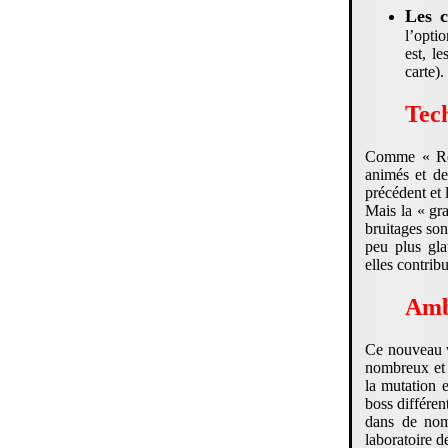
Les c
l’opti
est, le
carte).
Tec
Comme « Res
animés et de
précédent et
Mais la « gr
bruitages son
peu plus gla
elles contrib
Amb
Ce nouveau v
nombreux et 
la mutation 
boss différen
dans de nomb
laboratoire d