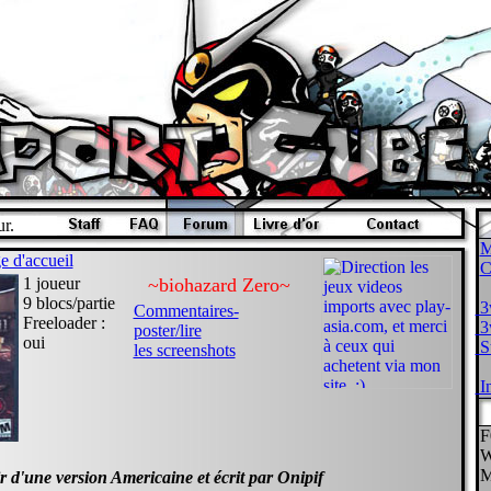
ur.
M
e d'accueil
1 joueur
~biohazard Zero~
9 blocs/partie
3w
Commentaires-
Freeloader :
3w
poster/lire
oui
St
les screenshots
In
F
W
M
ir d'une version Americaine et écrit par Onipif