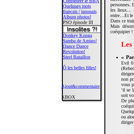
Configurer le BBA
personnes. I
Quelques mots
les lieux… 
français / japonais
entre…Et l
Album photos!
Dans ce trai
PSO épisode III
Mais désorm
coéquipier !
Donkey Konga
Samba de Amigo!
Les 
Dance Dance
Revolution!
« Par
Steel Bataillon
Evil 0
Ô les belles filles!
(Rebec
dirige
non pr
vous po
Ajout&commentaire
‘il se
soit v
XBOX
De plu
coéquip
Quelqu
ou alor
dirige