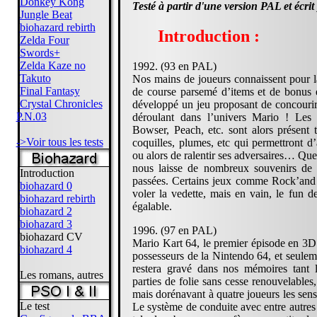
Donkey Kong
Testé à partir d'une version PAL et écrit 
Jungle Beat
biohazard rebirth
Introduction :
Zelda Four
Swords+
Zelda Kaze no
1992. (93 en PAL)
Takuto
Nos mains de joueurs connaissent pour la
Final Fantasy
de course parsemé d’items et de bonus 
Crystal Chronicles
développé un jeu proposant de concourir
P.N.03
déroulant dans l’univers Mario ! Les
Bowser, Peach, etc. sont alors présent
->Voir tous les tests
coquilles, plumes, etc qui permettront d’
ou alors de ralentir ses adversaires… Que
nous laisse de nombreux souvenirs de c
Introduction
passées. Certains jeux comme Rock’and 
biohazard 0
voler la vedette, mais en vain, le fun d
biohazard rebirth
égalable.
biohazard 2
biohazard 3
1996. (97 en PAL)
biohazard CV
Mario Kart 64, le premier épisode en 3D d
biohazard 4
possesseurs de la Nintendo 64, et seuleme
restera gravé dans nos mémoires tant 
Les romans, autres
parties de folie sans cesse renouvelables,
mais dorénavant à quatre joueurs les sen
Le test
Le système de conduite avec entre autres 