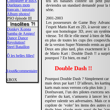
Configurer le BBA
tels les bananes confère un petit pl
Quelques mots
deviendra un standard demandé pour la f
français / japonais
série.
Album photos!
2001-2003
PSO épisode III
Les possesseurs de Game Boy Advance
l’esprit Mario Kart en 2D, à savoir une 
Donkey Konga
que son homologue 3D, avec un système 
Samba de Amigo!
vitesse. Tel fût le rôle mené à bien de M
Dance Dance
en plus de toutes les cups (les coupes/cha
Revolution!
de la version Super Nintendo remis au goû
Steel Bataillon
Deux ans plus tard, plus exactement le 
de Mario Kart : Double Dash !! a surpri
Ô les belles filles!
pourquoi ? En bien, en mal ?
Double Dash !!
Ajout&commentaire
Pourquoi Double Dash ? Simplement car 
XBOX
mais deux par kart ! D’ailleurs, les karti
karts mais nous verrons cela plus loin ;)
Dorénavant, l’un des pilotes exercera ses 
l’arrière du kart, s’amusera à lancer le
espérer ralentir ses adversaires. Mais ce n
copilote de ‘voler’ les items des autres
étoile bien placée mais aussi de les ‘sav