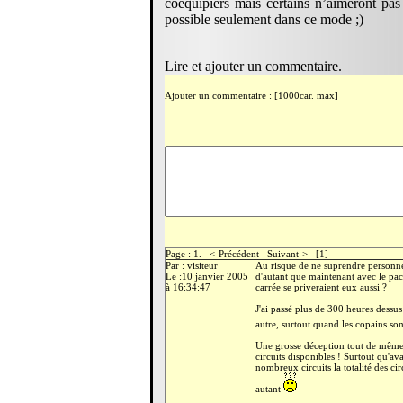
coéquipiers mais certains n’aimeront p
possible seulement dans ce mode ;)
Lire et ajouter un commentaire.
Ajouter un commentaire : [1000car. max]
Page : 1. <-Précédent Suivant-> [1]
Par : visiteur
Au risque de ne suprendre personne,
Le :10 janvier 2005
d'autant que maintenant avec le pac
à 16:34:47
carrée se priveraient eux aussi ?
J'ai passé plus de 300 heures dessus 
autre, surtout quand les copains sont
Une grosse déception tout de même, 
circuits disponibles ! Surtout qu'a
nombreux circuits la totalité des ci
autant