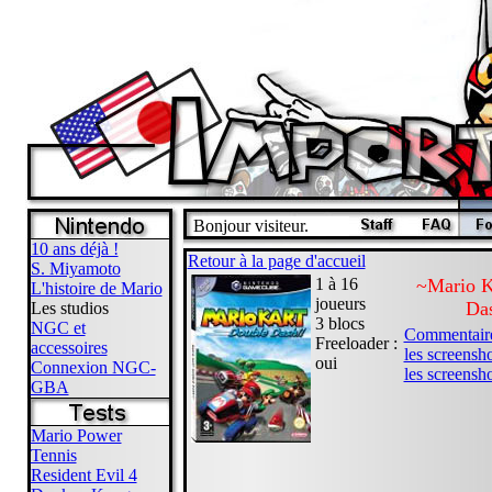
Bonjour visiteur.
10 ans déjà !
Retour à la page d'accueil
S. Miyamoto
1 à 16
~Mario K
L'histoire de Mario
joueurs
Das
Les studios
3 blocs
NGC et
Commentaires
Freeloader :
accessoires
les screensh
oui
Connexion NGC-
les screensho
GBA
Mario Power
Tennis
Resident Evil 4