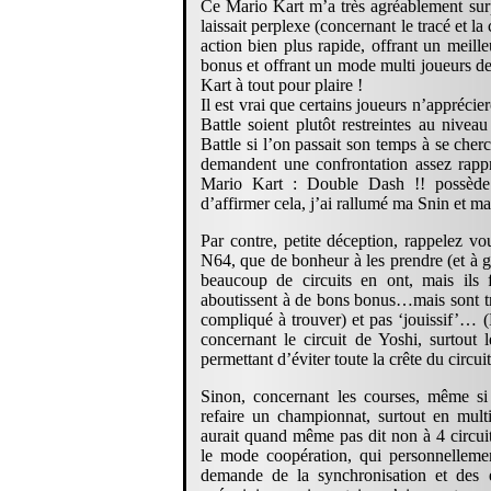
Ce Mario Kart m’a très agréablement sur
laissait perplexe (concernant le tracé et la
action bien plus rapide, offrant un meill
bonus et offrant un mode multi joueurs de
Kart à tout pour plaire !
Il est vrai que certains joueurs n’apprécie
Battle soient plutôt restreintes au nivea
Battle si l’on passait son temps à se che
demandent une confrontation assez rappr
Mario Kart : Double Dash !! possède 
d’affirmer cela, j’ai rallumé ma Snin et m
Par contre, petite déception, rappelez vo
N64, que de bonheur à les prendre (et à g
beaucoup de circuits en ont, mais ils
aboutissent à de bons bonus…mais sont tr
compliqué à trouver) et pas ‘jouissif’… (
concernant le circuit de Yoshi, surtout
permettant d’éviter toute la crête du circuit
Sinon, concernant les courses, même si 
refaire un championnat, surtout en mult
aurait quand même pas dit non à 4 circui
le mode coopération, qui personnelleme
demande de la synchronisation et des 